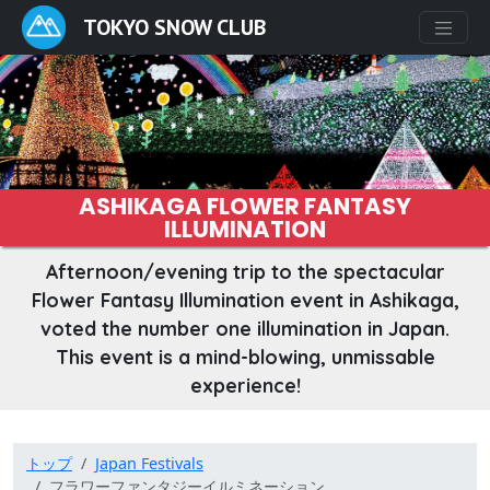
TOKYO SNOW CLUB
ASHIKAGA FLOWER FANTASY
ILLUMINATION
Afternoon/evening trip to the spectacular
Flower Fantasy Illumination event in Ashikaga,
voted the number one illumination in Japan.
This event is a mind-blowing, unmissable
experience!
トップ
Japan Festivals
フラワーファンタジーイルミネーション