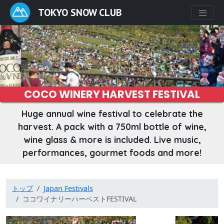
TOKYO SNOW CLUB
COCO WINERY HARVEST FESTIVAL
Huge annual wine festival to celebrate the
harvest. A pack with a 750ml bottle of wine,
wine glass & more is included. Live music,
performances, gourmet foods and more!
トップ
Japan Festivals
ココワイナリーハーベストFESTIVAL