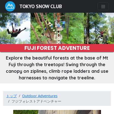
TOKYO SNOW CLUB
FUJI FOREST ADVENTURE
Explore the beautiful forests at the base of Mt
Fuji through the treetops! Swing through the
canopy on ziplines, climb rope ladders and use
harnesses to navigate the treeline.
トップ
Outdoor Adventures
フジフォレストアドベンチャー