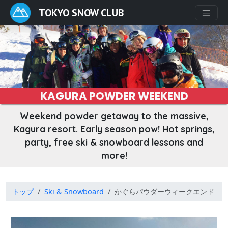
TOKYO SNOW CLUB
KAGURA POWDER WEEKEND
Weekend powder getaway to the massive,
Kagura resort. Early season pow! Hot springs,
party, free ski & snowboard lessons and
more!
トップ
Ski & Snowboard
かぐらパウダーウィークエンド