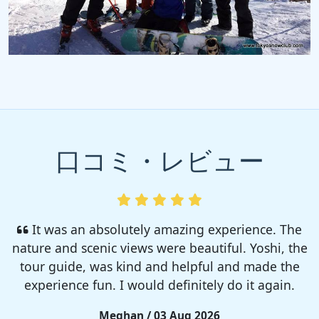
口コミ・レビュー
I enjoyed so much! I rented a tent from TSC,
That was strong and big enough. The camp site
was so nice but you need to bring bug spray for
sure!!
Rieko / 28 Jul 2026