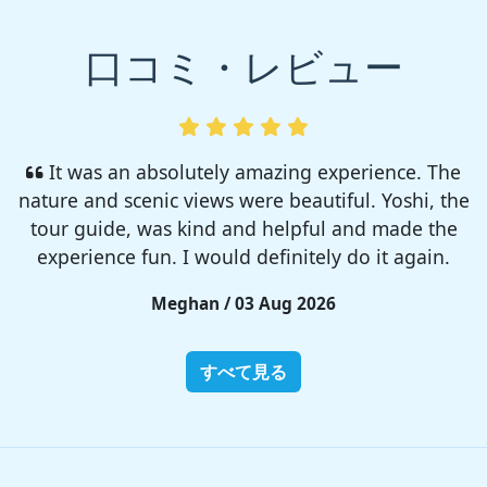
口コミ・レビュー
I enjoyed so much! I rented a tent from TSC,
That was strong and big enough. The camp site
was so nice but you need to bring bug spray for
sure!!
Rieko / 28 Jul 2026
すべて見る