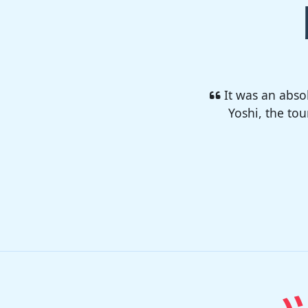
I enjoyed so 
camp 