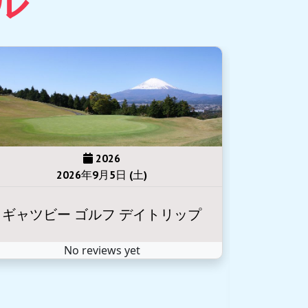
2026
2026年9月5日 (土) ~ 9月6日 (日)
2026年
富士登山-ご来光-山小屋1泊