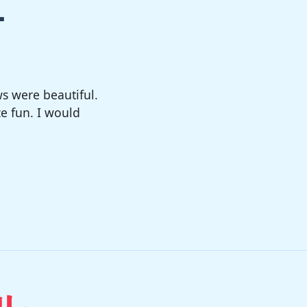
ー
big enough. The
sure!!
ル