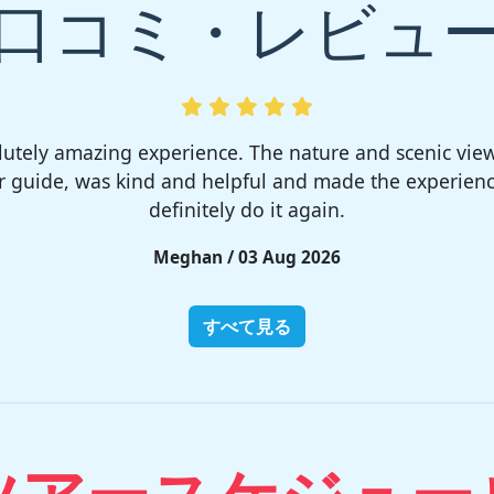
口コミ・レビュ
much! I rented a tent from TSC, That was strong and 
site was so nice but you need to bring bug spray for 
Rieko / 28 Jul 2026
すべて見る
ツアースケジュー