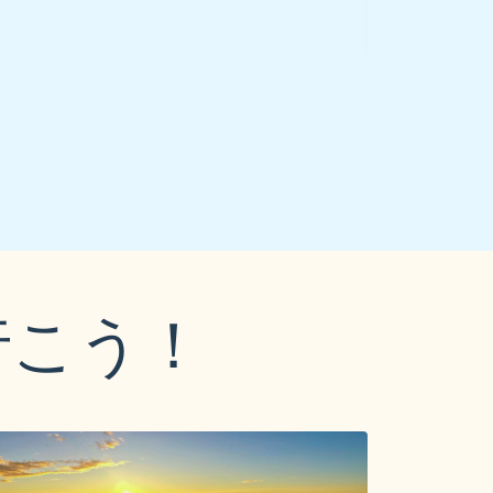
★ ★ ★ ★ ★
5
(
29
reviews)
★ ★
行こう！