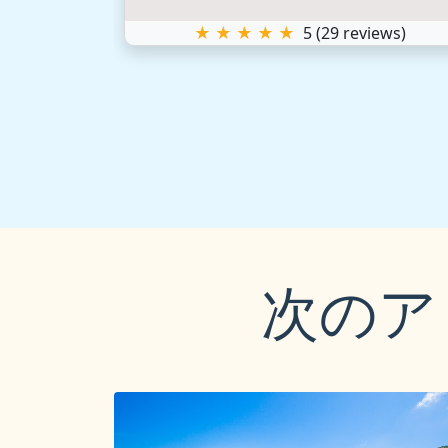
iews)
★ ★ ★ ★ ★
5
(
29
reviews)
次のア