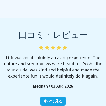
口コミ・レビュー
I enjoyed so much! I rented a tent from TSC,
That was strong and big enough. The camp site
was so nice but you need to bring bug spray for
sure!!
Rieko / 28 Jul 2026
すべて見る