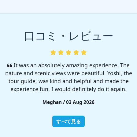
口コミ・レビュー
I enjoyed so much! I rented a tent from TSC,
That was strong and big enough. The camp site
was so nice but you need to bring bug spray for
sure!!
Rieko / 28 Jul 2026
すべて見る