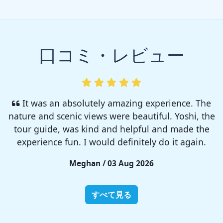
口コミ・レビュー
I enjoyed so much! I rented a tent from TSC,
That was strong and big enough. The camp site
was so nice but you need to bring bug spray for
sure!!
Rieko / 28 Jul 2026
すべて見る