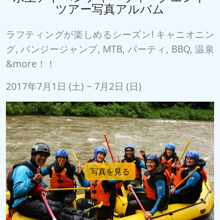
ツアー写真アルバム
ラフティングが楽しめるシーズン! キャニオニン
グ, バンジージャンプ, MTB, パーティ, BBQ, 温泉
&more！！
2017年7月1日 (土) ~ 7月2日 (日)
写真を見る