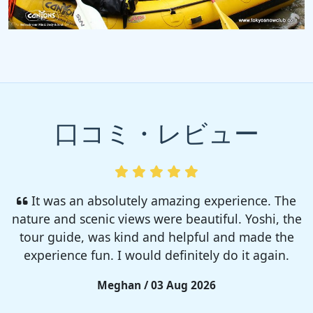
口コミ・レビュー
I enjoyed so much! I rented a tent from TSC,
That was strong and big enough. The camp site
was so nice but you need to bring bug spray for
sure!!
Rieko / 28 Jul 2026