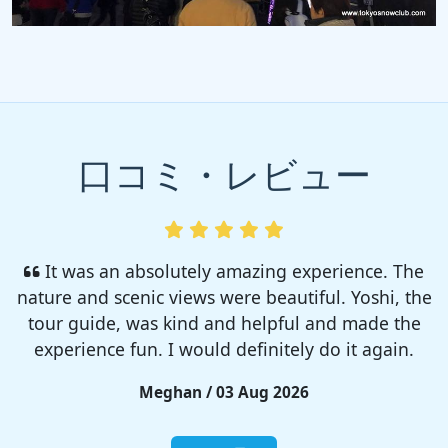
口コミ・レビュー
I enjoyed so much! I rented a tent from TSC,
That was strong and big enough. The camp site
was so nice but you need to bring bug spray for
sure!!
Rieko / 28 Jul 2026