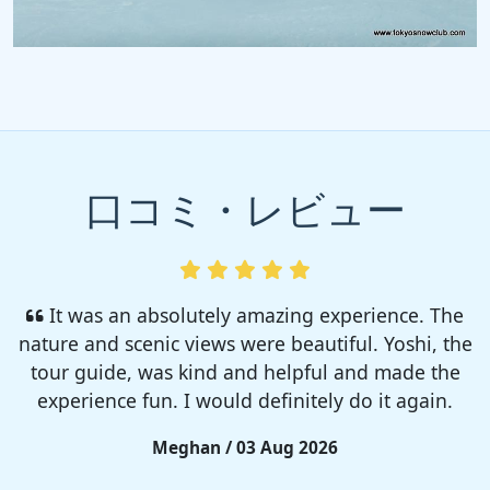
口コミ・レビュー
I enjoyed so much! I rented a tent from TSC,
That was strong and big enough. The camp site
was so nice but you need to bring bug spray for
sure!!
Rieko / 28 Jul 2026