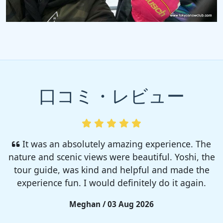
口コミ・レビュー
I enjoyed so much! I rented a tent from TSC,
That was strong and big enough. The camp site
was so nice but you need to bring bug spray for
sure!!
Rieko / 28 Jul 2026