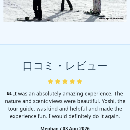
口コミ・レビュー
I enjoyed so much! I rented a tent from TSC,
That was strong and big enough. The camp site
was so nice but you need to bring bug spray for
sure!!
Rieko / 28 Jul 2026