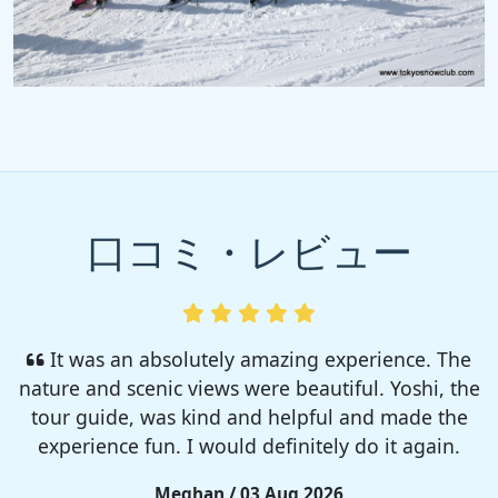
口コミ・レビュー
I enjoyed so much! I rented a tent from TSC,
That was strong and big enough. The camp site
was so nice but you need to bring bug spray for
sure!!
Rieko / 28 Jul 2026