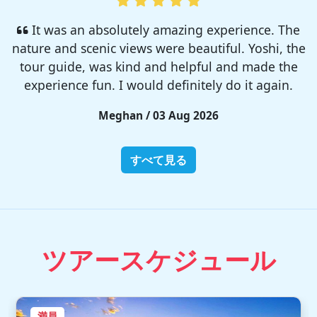
I enjoyed so much! I rented a tent from TSC,
That was strong and big enough. The camp site
was so nice but you need to bring bug spray for
sure!!
Rieko / 28 Jul 2026
すべて見る
ツアースケジュール
満員